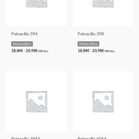
Peinecillo 394
Peinecillo 398
Peinecillos
Peinecillos
18,84
€
-
20,98
€
18,84
€
-
20,98
€
IVA Inc.
IVA Inc.
Rango
Rango
de
de
precios:
precios:
desde
desde
26,46€
22,05€
hasta
hasta
30,50€
25,00€
Peinecillo 394A
Peinecillo 406A