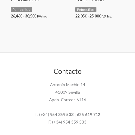
Peinecillos
Peinecillos
26,46
€
-
30,50
€
22,05
€
-
25,00
€
IVA Inc.
IVA Inc.
Contacto
Antonio Machín 14
41009 Sevilla
Apdo. Correos 6116
T. (+34)
954 359 533
|
625 619 712
F. (+34) 954 359 533