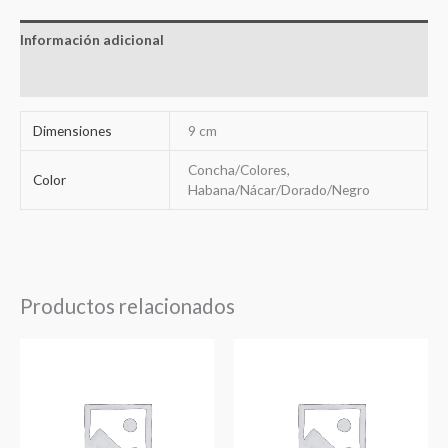
Información adicional
Valoraciones (0)
Dimensiones
9 cm
Concha/Colores,
Color
Habana/Nácar/Dorado/Negro
Productos relacionados
Rango
Rango
de
de
precios:
precios:
desde
desde
18,84€
18,84€
hasta
hasta
20,98€
20,98€