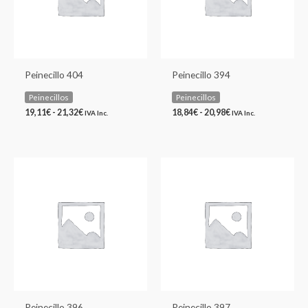
Peinecillo 404
Peinecillo 394
Peinecillos
Peinecillos
19,11
€
-
21,32
€
18,84
€
-
20,98
€
IVA Inc.
IVA Inc.
Rango
Rango
de
de
precios:
precios:
desde
desde
16,83€
18,31€
hasta
hasta
18,48€
20,32€
Peinecillo 396
Peinecillo 397