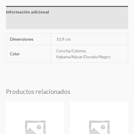
Información adicional
Valoraciones (0)
Dimensiones
10,9 cm
Concha/Colores,
Color
Habana/Nácar/Dorado/Negro
Productos relacionados
Rango
Rango
de
de
precios:
precios:
desde
desde
19,11€
18,84€
hasta
hasta
21,32€
20,98€