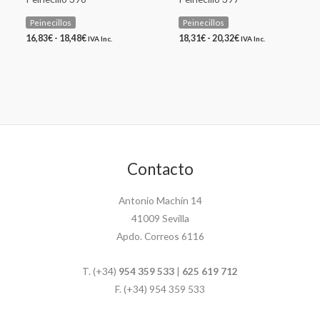
Peinecillos
Peinecillos
16,83
€
-
18,48
€
18,31
€
-
20,32
€
IVA Inc.
IVA Inc.
Contacto
Antonio Machín 14
41009 Sevilla
Apdo. Correos 6116
T. (+34)
954 359 533
|
625 619 712
F. (+34) 954 359 533