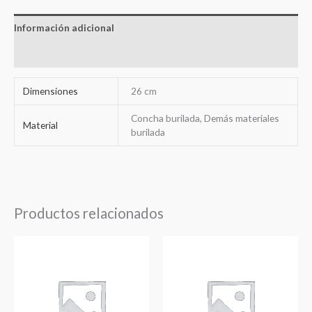
Información adicional
Valoraciones (0)
Dimensiones
26 cm
Concha burilada, Demás materiales
Material
burilada
Productos relacionados
Rango
Rango
de
de
precios:
precios:
desde
desde
80,34€
73,27€
hasta
hasta
90,91€
82,62€