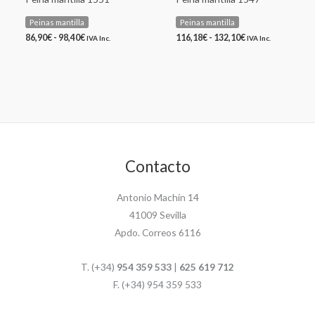
Peinas mantilla
Peinas mantilla
86,90
€
-
98,40
€
116,18
€
-
132,10
€
IVA Inc.
IVA Inc.
Contacto
Antonio Machín 14
41009 Sevilla
Apdo. Correos 6116
T. (+34)
954 359 533
|
625 619 712
F. (+34) 954 359 533