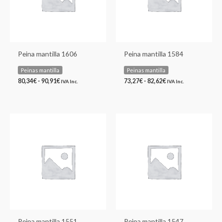
Peina mantilla 1606
Peina mantilla 1584
Peinas mantilla
Peinas mantilla
80,34
€
-
90,91
€
73,27
€
-
82,62
€
IVA Inc.
IVA Inc.
Rango
Rango
de
de
precios:
precios:
desde
desde
86,90€
116,18€
hasta
hasta
98,40€
132,10€
Peina mantilla 1551
Peina mantilla 1547