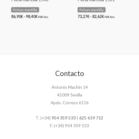
Peinas mantilla
Peinas mantilla
86,90
€
-
98,40
€
73,27
€
-
82,62
€
IVA Inc.
IVA Inc.
Contacto
Antonio Machín 14
41009 Sevilla
Apdo. Correos 6116
T. (+34)
954 359 533
|
625 619 712
F. (+34) 954 359 533