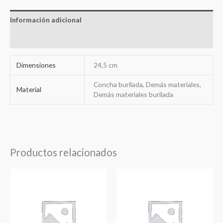
Información adicional
Valoraciones (0)
Dimensiones
24,5 cm
Concha burilada, Demás materiales,
Material
Demás materiales burilada
Productos relacionados
Rango
Rango
de
de
precios:
precios:
desde
desde
86,90€
86,90€
hasta
hasta
98,40€
98,40€