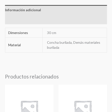
Información adicional
Valoraciones (0)
Dimensiones
30 cm
Concha burilada, Demás materiales
Material
burilada
Productos relacionados
Rango
Rango
de
de
precios:
precios:
desde
desde
86,90€
86,90€
hasta
hasta
98,40€
98,40€