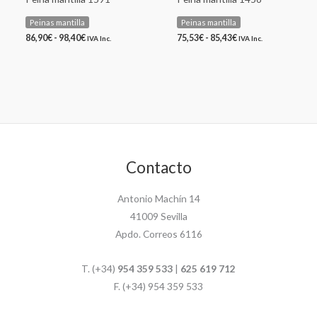
Peinas mantilla
Peinas mantilla
86,90
€
-
98,40
€
75,53
€
-
85,43
€
IVA Inc.
IVA Inc.
Contacto
Antonio Machín 14
41009 Sevilla
Apdo. Correos 6116
T. (+34)
954 359 533
|
625 619 712
F. (+34) 954 359 533