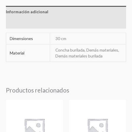
Información adicional
Valoraciones (0)
Dimensiones
30 cm
Concha burilada, Demás materiales,
Material
Demás materiales burilada
Productos relacionados
Rango
Rango
de
de
precios:
precios:
desde
desde
86,90€
74,20€
hasta
hasta
98,40€
83,83€