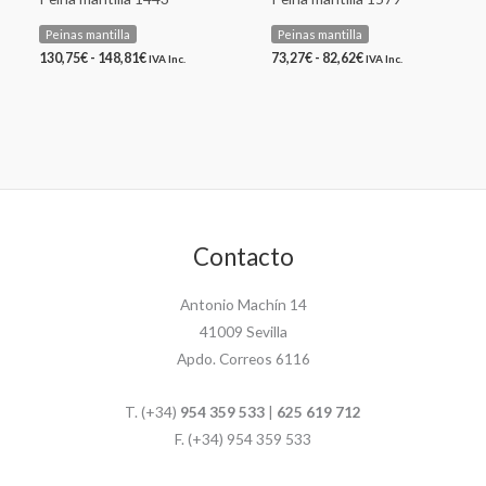
Peinas mantilla
Peinas mantilla
130,75
€
-
148,81
€
73,27
€
-
82,62
€
IVA Inc.
IVA Inc.
Contacto
Antonio Machín 14
41009 Sevilla
Apdo. Correos 6116
T. (+34)
954 359 533
|
625 619 712
F. (+34) 954 359 533