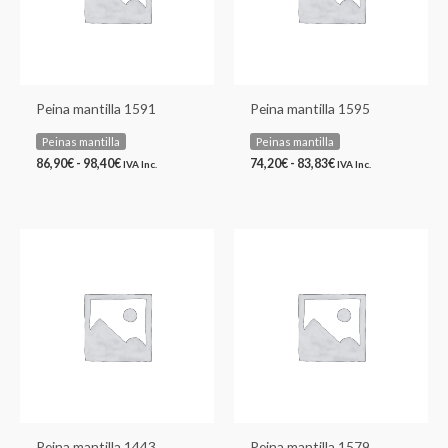
Peina mantilla 1591
Peina mantilla 1595
Peinas mantilla
Peinas mantilla
86,90
€
-
98,40
€
74,20
€
-
83,83
€
IVA Inc.
IVA Inc.
Rango
Rango
de
de
precios:
precios:
desde
desde
130,75€
73,27€
hasta
hasta
148,81€
82,62€
Peina mantilla 1443
Peina mantilla 1579