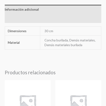
Información adicional
Valoraciones (0)
Dimensiones
30 cm
Concha burilada, Demás materiales,
Material
Demás materiales burilada
Productos relacionados
Rango
Rango
de
de
precios:
precios:
desde
desde
73,27€
86,90€
hasta
hasta
82,62€
98,40€