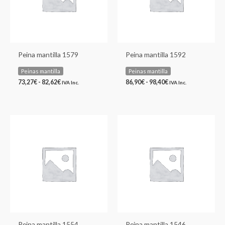
Peina mantilla 1579
Peina mantilla 1592
Peinas mantilla
Peinas mantilla
73,27
€
-
82,62
€
86,90
€
-
98,40
€
IVA Inc.
IVA Inc.
Rango
Rango
de
de
precios:
precios:
desde
desde
116,18€
86,90€
hasta
hasta
132,10€
98,40€
Peina mantilla 1554
Peina mantilla 1546