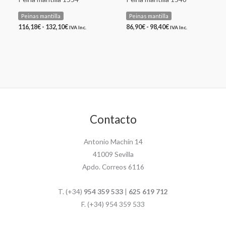
Peinas mantilla
Peinas mantilla
116,18
€
-
132,10
€
86,90
€
-
98,40
€
IVA Inc.
IVA Inc.
Contacto
Antonio Machín 14
41009 Sevilla
Apdo. Correos 6116
T. (+34)
954 359 533
|
625 619 712
F. (+34) 954 359 533