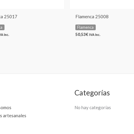
ca 25017
Flamenca 25008
ca
Flamenca
50,53
€
VA Inc.
IVA Inc.
Categorías
somos
No hay categorías
s artesanales