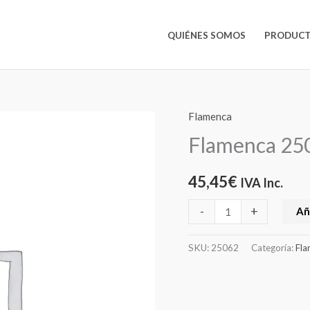
QUIÉNES SOMOS
PRODUCT
Flamenca
Flamenca
25062
Flamenca 25
cantidad
45,45
€
IVA Inc.
-
+
Añ
SKU:
25062
Categoría:
Fla